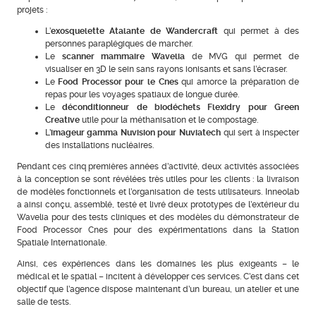
projets :
L’
exosquelette Atalante de Wandercraft
qui permet à des
personnes paraplégiques de marcher.
Le
scanner mammaire Wavelia
de MVG qui permet de
visualiser en 3D le sein sans rayons ionisants et sans l’écraser.
Le
Food Processor pour le Cnes
qui amorce la préparation de
repas pour les voyages spatiaux de longue durée.
Le
déconditionneur de biodéchets Flexidry pour Green
Creative
utile pour la méthanisation et le compostage.
L’
imageur gamma Nuvision pour Nuviatech
qui sert à inspecter
des installations nucléaires.
Pendant ces cinq premières années d’activité, deux activités associées
à la conception se sont révélées très utiles pour les clients : la livraison
de modèles fonctionnels et l’organisation de tests utilisateurs. Inneolab
a ainsi conçu, assemblé, testé et livré deux prototypes de l’extérieur du
Wavelia pour des tests cliniques et des modèles du démonstrateur de
Food Processor Cnes pour des expérimentations dans la Station
Spatiale Internationale.
Ainsi, ces expériences dans les domaines les plus exigeants – le
médical et le spatial – incitent à développer ces services. C’est dans cet
objectif que l’agence dispose maintenant d’un bureau, un atelier et une
salle de tests.