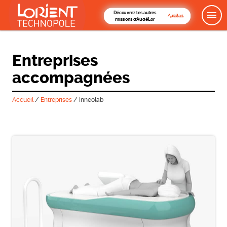
Découvrez les autres
missions d'AudéLor
Entreprises
accompagnées
Accueil
/
Entreprises
/
Inneolab