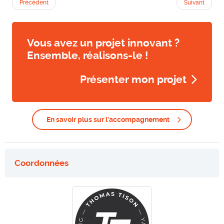
Précédent
Suivant
Vous avez un projet innovant ?
Ensemble, réalisons-le !
Présenter mon projet
En savoir plus sur l'accompagnement
Coordonnées