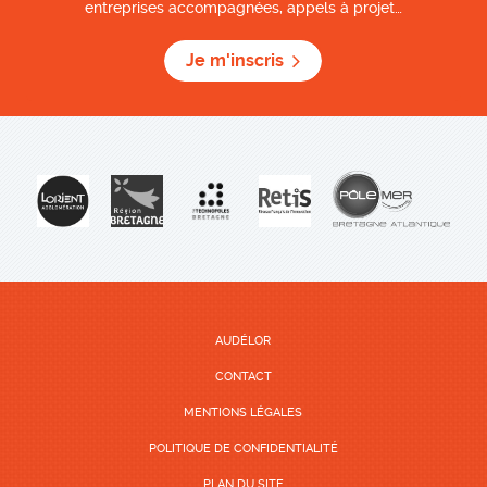
entreprises accompagnées, appels à projet…
Je m'inscris
AUDÉLOR
CONTACT
MENTIONS LÉGALES
POLITIQUE DE CONFIDENTIALITÉ
PLAN DU SITE