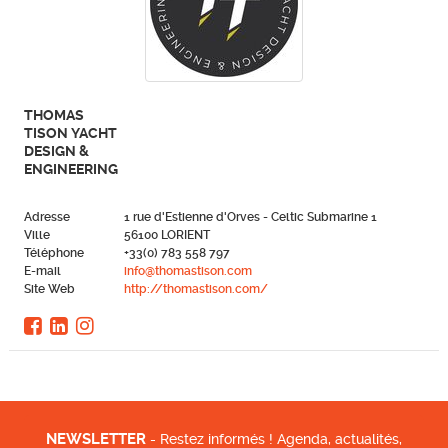
THOMAS
TISON YACHT
DESIGN &
ENGINEERING
Adresse
1 rue d'Estienne d'Orves - Celtic Submarine 1
Ville
56100 LORIENT
Téléphone
+33(0) 783 558 797
E-mail
info@thomastison.com
Site Web
http://thomastison.com/
NEWSLETTER
- Restez informés ! Agenda, actualités,