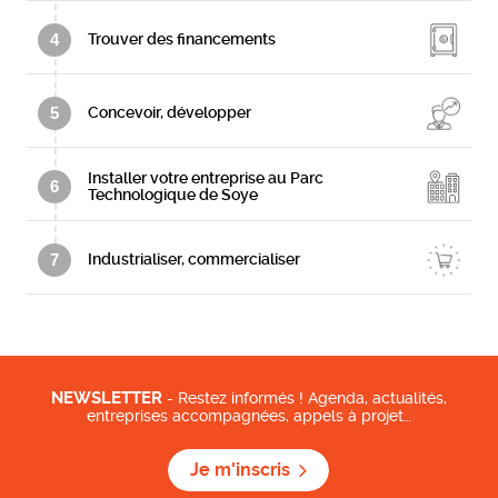
4
Trouver des financements
5
Concevoir, développer
Installer votre entreprise au Parc
6
Technologique de Soye
7
Industrialiser, commercialiser
NEWSLETTER
- Restez informés ! Agenda, actualités,
entreprises accompagnées, appels à projet…
Je m'inscris