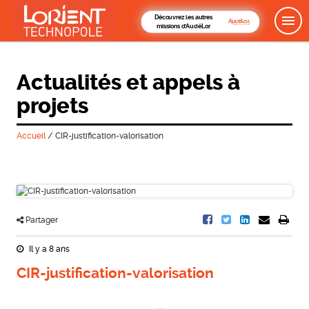
Découvrez les autres
missions d'AudéLor
Actualités et appels à
projets
Accueil
/
CIR-justification-valorisation
Partager
Il y a 8 ans
CIR-justification-valorisation