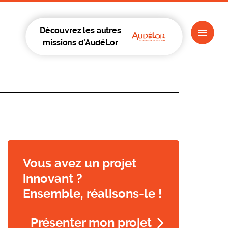
Découvrez les autres
missions d'AudéLor
Vous avez un projet
innovant ?
Ensemble, réalisons-le !
Présenter mon projet