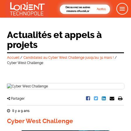
Découvrez les autres
missions d'AudéLor
Actualités et appels à
projets
Accueil
/
Candidatez au Cyber West Challenge jusqu’au 31 mars !
/
Cyber West Challenge
Partager
Il y a 9 ans
Cyber West Challenge