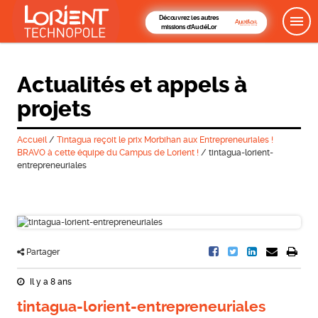
Découvrez les autres
missions d'AudéLor
Actualités et appels à
projets
Accueil
/
Tintagua reçoit le prix Morbihan aux Entrepreneuriales !
BRAVO à cette équipe du Campus de Lorient !
/
tintagua-lorient-
entrepreneuriales
Partager
Il y a 8 ans
tintagua-lorient-entrepreneuriales