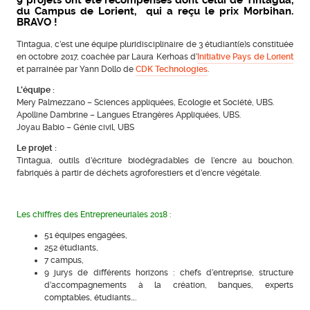
9 projets ont été récompensés dont celui de Tintagua,
du Campus de Lorient, qui a reçu le prix Morbihan.
BRAVO !
Tintagua, c’est une équipe pluridisciplinaire de 3 étudiant(e)s constituée
en octobre 2017, coachée par Laura Kerhoas d’
Initiative Pays de Lorient
et parrainée par Yann Dollo de
CDK Technologies
.
L’équipe :
Mery Palmezzano – Sciences appliquées, Ecologie et Société, UBS.
Apolline Dambrine – Langues Etrangères Appliquées, UBS.
Joyau Babio – Génie civil, UBS
Le projet :
Tintagua, outils d’écriture biodégradables de l’encre au bouchon.
fabriqués à partir de déchets agroforestiers et d’encre végétale.
Les chiffres des Entrepreneuriales 2018 :
51 équipes engagées,
252 étudiants,
7 campus,
9 jurys de différents horizons : chefs d’entreprise, structure
d’accompagnements à la création, banques, experts
comptables, étudiants….