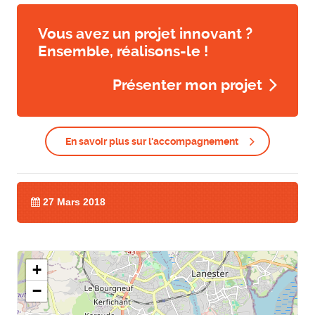
Vous avez un projet innovant ?
Ensemble, réalisons-le !
Présenter mon projet
En savoir plus sur l'accompagnement
27 Mars 2018
+
−