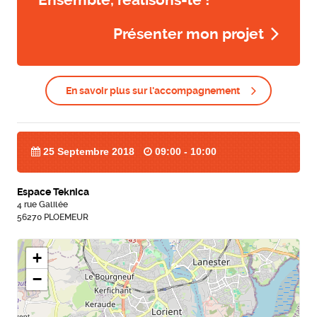
Présenter mon projet
En savoir plus sur l'accompagnement
25 Septembre 2018
09:00 - 10:00
Espace Teknica
4 rue Galilée
56270 PLOEMEUR
+
−