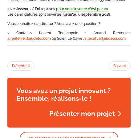
Investisseurs / Entreprises
pour vous inscrire c’est par ici
Les candidatures sont ouvertes
jusqu’au 6 septembre 2018
.
Vous souhaitez candidater ? Vous avez une question ?
> Contacts Lorient Technopole : Arnaud Rentenier
a.rentenier@audelor.com
ou Solen Le Calvé :
s.lecalve@audelor.com
Précédent
Suivant
Vous avez un projet innovant ?
Ensemble, réalisons-le !
Présenter mon projet