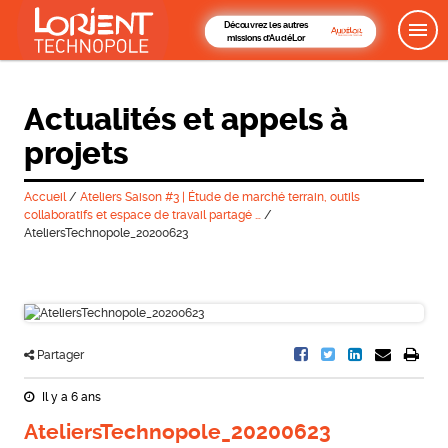
Découvrez les autres
missions d'AudéLor
Actualités et appels à
projets
Accueil
/
Ateliers Saison #3 | Étude de marché terrain, outils
collaboratifs et espace de travail partagé …
/
AteliersTechnopole_20200623
Partager
Il y a 6 ans
AteliersTechnopole_20200623