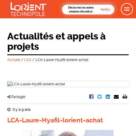
Découvrez les autres
missions d'AudéLor
Actualités et appels à
projets
Accueil
/
LCA
/
LCA-Laure-Hyafil-lorient-achat
Partager
Il y a 9 ans
LCA-Laure-Hyafil-lorient-achat