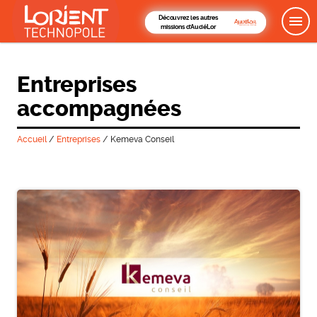
Découvrez les autres
missions d'AudéLor
Entreprises
accompagnées
Accueil
/
Entreprises
/
Kemeva Conseil