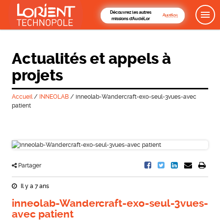
Découvrez les autres
missions d'AudéLor
Actualités et appels à
projets
Accueil
/
INNEOLAB
/
inneolab-Wandercraft-exo-seul-3vues-avec
patient
Partager
Il y a 7 ans
inneolab-Wandercraft-exo-seul-3vues-
avec patient