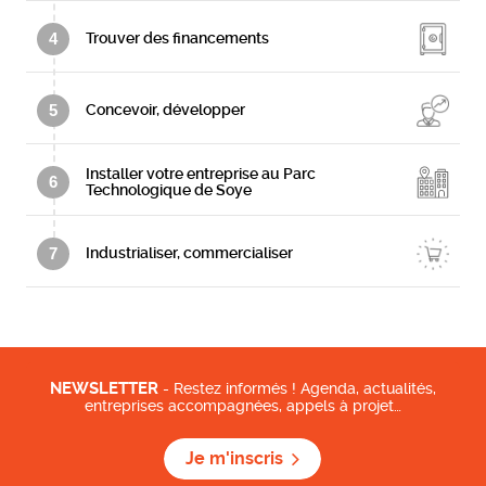
4
Trouver des financements
5
Concevoir, développer
Installer votre entreprise au Parc
6
Technologique de Soye
7
Industrialiser, commercialiser
NEWSLETTER
- Restez informés ! Agenda, actualités,
entreprises accompagnées, appels à projet…
Je m'inscris