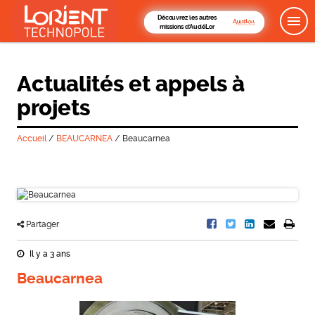
Découvrez les autres
missions d'AudéLor
Actualités et appels à
projets
Accueil
/
BEAUCARNEA
/
Beaucarnea
Partager
Il y a 3 ans
Beaucarnea