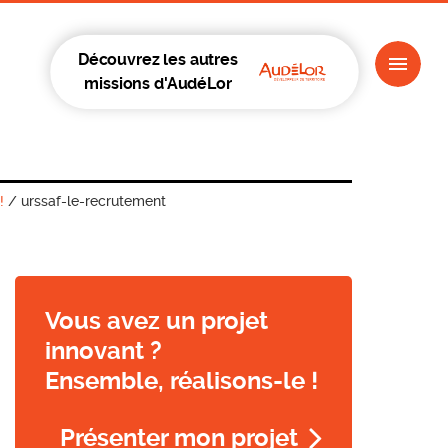
Découvrez les autres
missions d'AudéLor
!
/
urssaf-le-recrutement
Vous avez un projet
innovant ?
Ensemble, réalisons-le !
Présenter mon projet