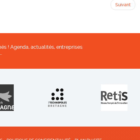
Suivant
és ! Agenda, actualités, entreprises
…