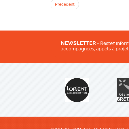
Précédent
NEWSLETTER
- Restez inform
accompagnées, appels à projet