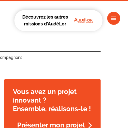
Découvrez les autres
missions d'AudéLor
ccompagnons !
Vous avez un projet
innovant ?
Ensemble, réalisons-le !
Présenter mon projet