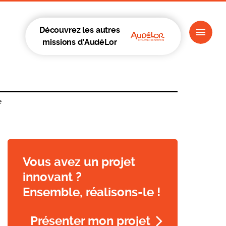
Découvrez les autres
missions d'AudéLor
e
Vous avez un projet
innovant ?
Ensemble, réalisons-le !
Présenter mon projet