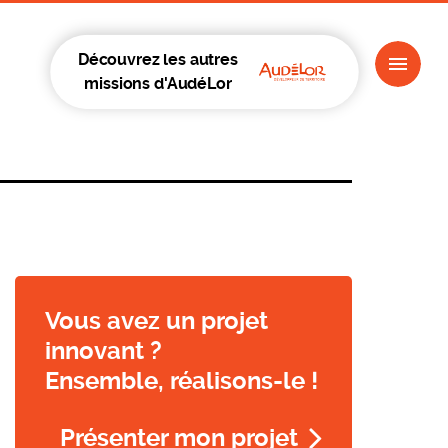
Découvrez les autres
missions d'AudéLor
Vous avez un projet
innovant ?
Ensemble, réalisons-le !
Présenter mon projet