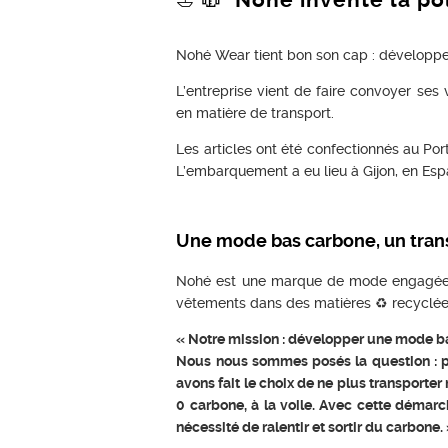
⛵ 🧥 Nohé invente la pola
Nohé Wear tient bon son cap : développe
L’entreprise vient de faire convoyer ses
en matière de transport.
Les articles ont été confectionnés au Port
L’embarquement a eu lieu à Gijon, en Esp
Une mode bas carbone, un trans
Nohé est une marque de mode engagée ba
vêtements dans des matières ♻ recyclées 
« Notre mission : développer une mode ba
Nous nous sommes posés la question : pe
avons fait le choix de ne plus transporte
0 carbone, à la voile. Avec cette démarc
nécessité de ralentir et sortir du carbone.