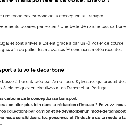
ire transportée à la voile. Bravo !
r une mode bas carbone de la conception au transport.
 vêtements polaires par voilier ! Une belle démarche bas carbone
ugal et sont arrivés à Lorient grâce à par un 💨 voilier de course !
agne, afin de pallier les mauvaises ☔ conditions météo récentes.
port à la voile décarboné
sée à Lorient, crée par Anne-Laure Sylvestre, qui produit des
& biologiques en circuit-court en France et au Portugal.
s carbone de la conception au transport.
ut-on aller plus loin dans la réduction d’impact ? En 2022, nous
r nos collections par camion et de développer un mode de transport
he nous sensibilisons les personnes et l’industrie de la mode à la
 »