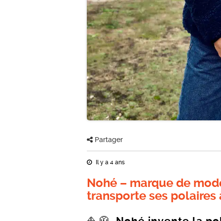
Partager
Il y a 4 ans
Nohé – marque de mode
transporte ses polaires 