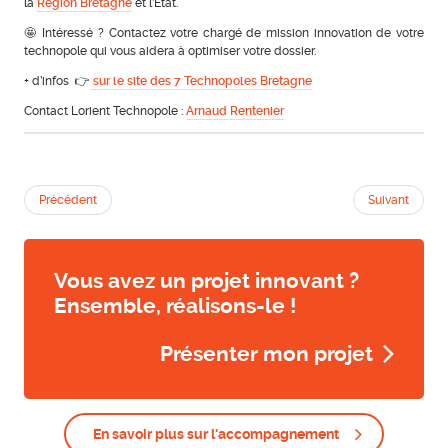
la
Région Bretagne
et l’État.
🤩 Intéressé ? Contactez votre chargé de mission innovation de votre
technopole qui vous aidera à optimiser votre dossier.
+ d’infos 👉
sur le site des 7 Technopoles Bretagne
Contact Lorient Technopole :
Arnaud Rentenier
Précédent
Suivant
Vous avez un projet innovant ?
Ensemble, réalisons-le !
Présenter mon projet
En savoir plus sur l'accompagnement