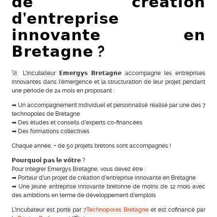
𝗱𝗲 𝗰𝗿𝗲́𝗮𝘁𝗶𝗼𝗻
𝗱’𝗲𝗻𝘁𝗿𝗲𝗽𝗿𝗶𝘀𝗲
𝗶𝗻𝗻𝗼𝘃𝗮𝗻𝘁𝗲 𝗲𝗻
𝗕𝗿𝗲𝘁𝗮𝗴𝗻𝗲 ?
🚀 L’incubateur 𝗘𝗺𝗲𝗿𝗴𝘆𝘀 𝗕𝗿𝗲𝘁𝗮𝗴𝗻𝗲 accompagne les entreprises
innovantes dans l’émergence et la structuration de leur projet pendant
une période de 24 mois en proposant :
➡ Un accompagnement individuel et personnalisé réalisé par une des 7
technopoles de Bretagne
➡ Des études et conseils d’experts co-financées
➡ Des formations collectives
Chaque année, + de 50 projets bretons sont accompagnés !
𝗣𝗼𝘂𝗿𝗾𝘂𝗼𝗶 𝗽𝗮𝘀 𝗹𝗲 𝘃𝗼̂𝘁𝗿𝗲 ?
Pour intégrer Emergys Bretagne, vous devez être :
➡ Porteur d’un projet de création d’entreprise innovante en Bretagne
➡ Une jeune entreprise innovante bretonne de moins de 12 mois avec
des ambitions en terme de développement d’emplois
L’incubateur est porté par
7Technopoles Bretagne
et est cofinancé par