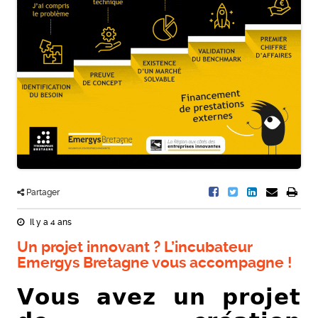
Partager
Il y a 4 ans
Un projet innovant ? L’incubateur
Emergys Bretagne vous accompagne !
𝗩𝗼𝘂𝘀 𝗮𝘃𝗲𝘇 𝘂𝗻 𝗽𝗿𝗼𝗷𝗲𝘁