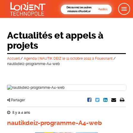
Découvrez les autres
missions d'AudéLor
Actualités et appels à
projets
Accueil
/
Agenda | NAUTIK DEIZ le 11 octobre 2022 à Fouesnant
/
nautikdeiz-programme-A4-web
Partager
Il y a 4 ans
nautikdeiz-programme-A4-web