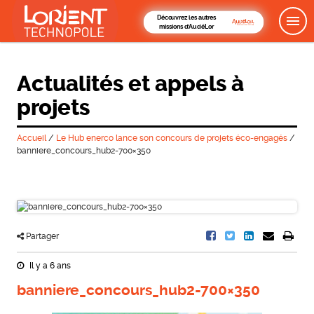
Découvrez les autres
missions d'AudéLor
Actualités et appels à
projets
Accueil
/
Le Hub enerco lance son concours de projets éco-engagés
/
banniere_concours_hub2-700×350
Partager
Il y a 6 ans
banniere_concours_hub2-700×350