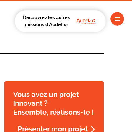
Découvrez les autres
missions d'AudéLor
Vous avez un projet
innovant ?
Ensemble, réalisons-le !
Présenter mon projet