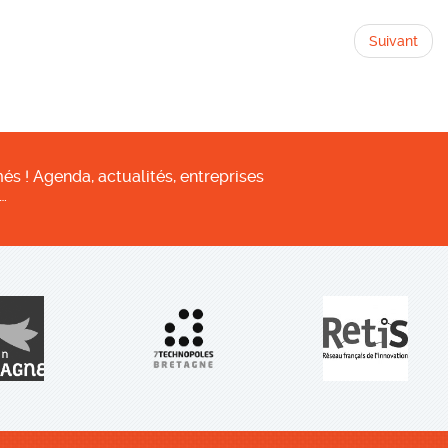
Suivant
és ! Agenda, actualités, entreprises
…