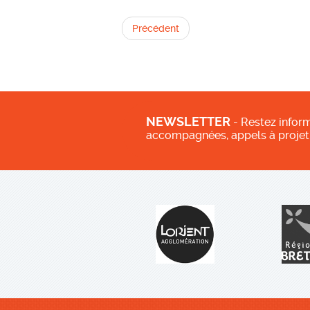
Précédent
NEWSLETTER
- Restez inform
accompagnées, appels à projet