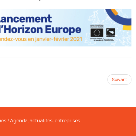
Suivant
és ! Agenda, actualités, entreprises
…