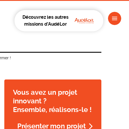
Découvrez les autres
missions d'AudéLor
rmer !
Vous avez un projet
innovant ?
Ensemble, réalisons-le !
Présenter mon projet