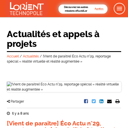
Découvrez les autres
missions d'AudéLor
Actualités et appels à
projets
Accueil
/
Actualités
/
[Vient de paraître] Éco Actu n°29, reportage
spécial « réalité virtuelle et réalité augmentée »
Partager
Il y a 8 ans
[Vient de paraître] Éco Actu n°29,