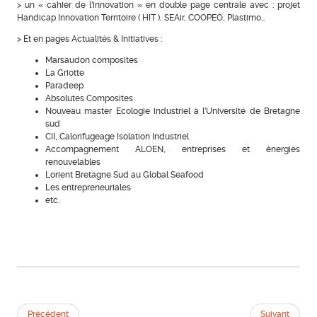
> un « cahier de l’innovation » en double page centrale avec : projet
Handicap Innovation Territoire ( HIT ), SEAir, COOPEO, Plastimo…
> Et en pages Actualités & Initiatives :
Marsaudon composites
La Griotte
Paradeep
Absolutes Composites
Nouveau master Ecologie industriel à l’Université de Bretagne
sud
CII, Calorifugeage Isolation Industriel
Accompagnement ALOEN, entreprises et énergies
renouvelables
Lorient Bretagne Sud au Global Seafood
Les entrepreneuriales
etc.
Précédent
Suivant