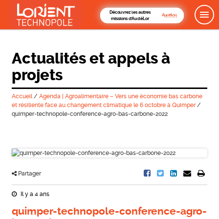
Découvrez les autres
missions d'AudéLor
Actualités et appels à
projets
Accueil
/
Agenda | Agroalimentaire – Vers une économie bas carbone
et résiliente face au changement climatique le 6 octobre à Quimper
/
quimper-technopole-conference-agro-bas-carbone-2022
Partager
Il y a 4 ans
quimper-technopole-conference-agro-