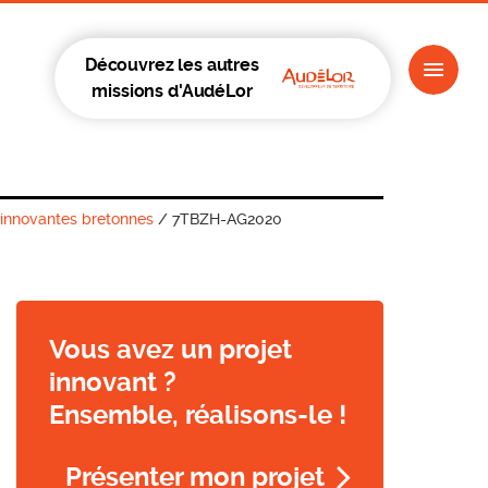
Découvrez les autres
missions d'AudéLor
 innovantes bretonnes
/
7TBZH-AG2020
Vous avez un projet
innovant ?
Ensemble, réalisons-le !
Présenter mon projet