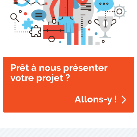
Prêt à nous présenter
votre projet ?
Allons-y !