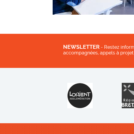
NEWSLETTER
- Restez inform
accompagnées, appels à projet