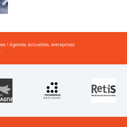
és ! Agenda, actualités, entreprises
…