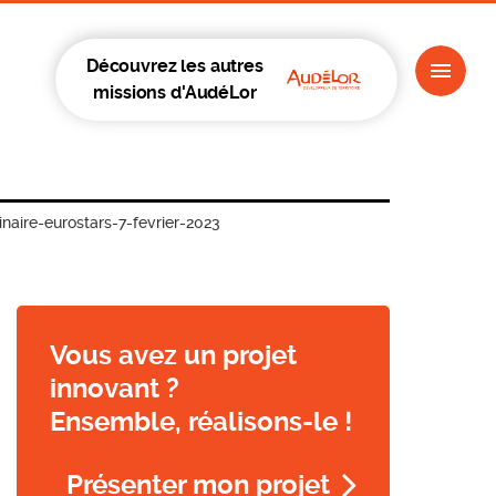
Découvrez les autres
missions d'AudéLor
naire-eurostars-7-fevrier-2023
Vous avez un projet
innovant ?
Ensemble, réalisons-le !
Présenter mon projet