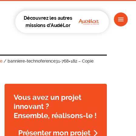
Découvrez les autres
missions d'AudéLor
re
/
banniere-technoference31-768×182 – Copie
Vous avez un projet
innovant ?
Ensemble, réalisons-le !
Présenter mon projet