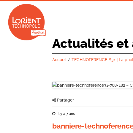
Actualités et
Accueil
/
TECHNOFERENCE #31 | La photo
Partager
Il y a 7 ans
banniere-technoference