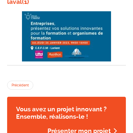
laval(1)
Précédent
Vous avez un projet innovant ?
Ensemble, réalisons-le !
Présenter mon projet