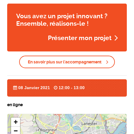
Vous avez un projet innovant ?
Ensemble, réalisons-le !
Présenter mon projet
En savoir plus sur l'accompagnement
08 Janvier 2021
12:00 - 13:00
en ligne
+
−