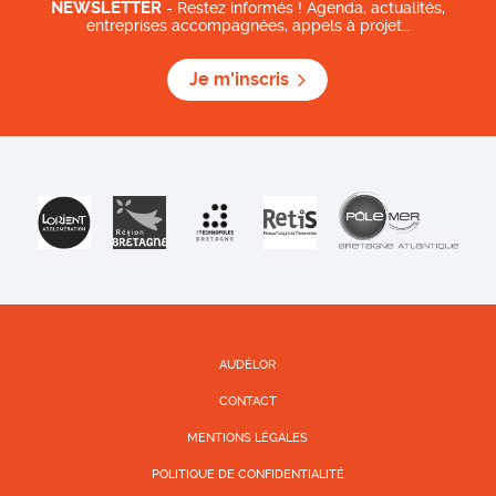
NEWSLETTER
- Restez informés ! Agenda, actualités,
entreprises accompagnées, appels à projet…
Je m'inscris
AUDÉLOR
CONTACT
MENTIONS LÉGALES
POLITIQUE DE CONFIDENTIALITÉ