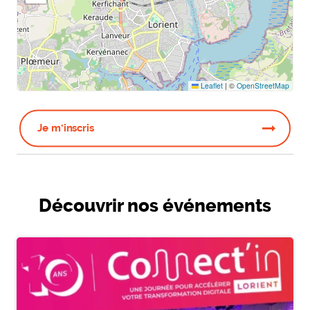
Leaflet
|
©
OpenStreetMap
Je m'inscris
Découvrir nos événements