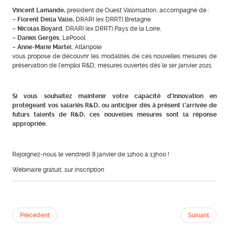
Vincent Lamande,
président de Ouest Valorisation, accompagné de :
–
Florent Della Valle,
DRARI (ex DRRT) Bretagne
–
Nicolas Boyard
, DRARI (ex DRRT) Pays de la Loire,
–
Daniel Gergès
, LePoool
–
Anne-Marie Marte
l, Atlanpole
vous propose de découvrir les modalités de ces nouvelles mesures de
préservation de l’emploi R&D, mesures ouvertes dès le 1er janvier 2021.
Si vous souhaitez maintenir votre capacité d’innovation en
protégeant vos salariés R&D, ou anticiper dès à présent l’arrivée de
futurs talents de R&D, ces nouvelles mesures sont la réponse
appropriée.
Rejoignez-nous le vendredi 8 janvier de 12h00 à 13h00 !
Webinaire gratuit, sur inscription
Précédent
Suivant