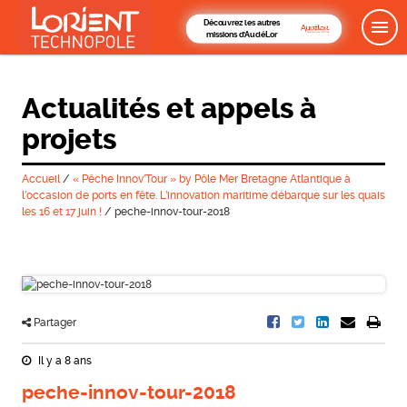
Découvrez les autres
missions d'AudéLor
Actualités et appels à
projets
Accueil
/
« Pêche Innov’Tour » by Pôle Mer Bretagne Atlantique à
l’occasion de ports en fête. L’innovation maritime débarque sur les quais
les 16 et 17 juin !
/
peche-innov-tour-2018
Partager
Il y a 8 ans
peche-innov-tour-2018