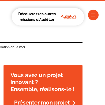
Découvrez les autres
missions d'AudéLor
dation de la mer
Vous avez un projet
innovant ?
Ensemble, réalisons-le !
Présenter mon projet