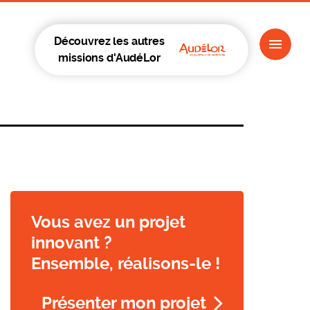
Découvrez les autres
missions d'AudéLor
Vous avez un projet
innovant ?
Ensemble, réalisons-le !
Présenter mon projet