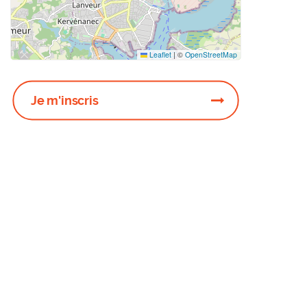
Leaflet
|
©
OpenStreetMap
Je m'inscris