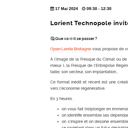
17 Mai 2024
09:30 - 12:30
Lorient Technopole invi
🤔 Que va-t-il se passer ?
Open Lande Bretagne
vous propose de vo
À l’image de la Fresque du Climat ou de 
mieux ), la Fresque de l’Entreprise Régén
taille, son secteur, son implantation…
Ce format inédit et récent est une cré
vers l’économie régénérative.
En 3 heures :
on vous fait (re)plonger en immersi
on identifie ensemble ses dépenda
on s’inspire et on dessine ensembl
se projetant dans un futur désirable