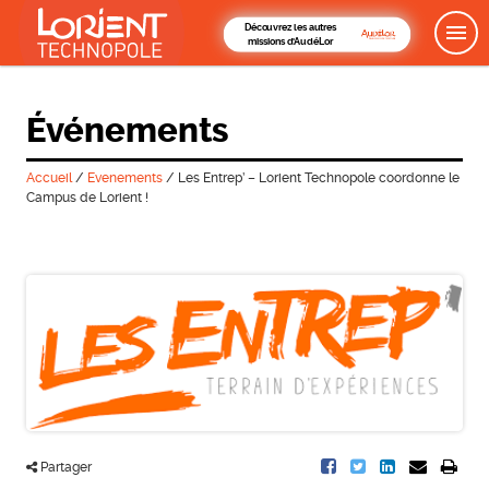
Découvrez les autres
missions d'AudéLor
Événements
Accueil
/
Evenements
/
Les Entrep’ – Lorient Technopole coordonne le
Campus de Lorient !
Partager