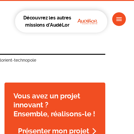
Découvrez les autres
missions d'AudéLor
lorient-technopole
Vous avez un projet
innovant ?
Ensemble, réalisons-le !
Présenter mon projet