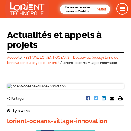
Découvrez les autres
missions d'AudéLor
Actualités et appels à
projets
Accueil
/
FESTIVAL LORIENT OCÉANS – Découvrez l’écosystème de
l’innovation du pays de Lorient !
/
lorient-oceans-village-innovation
Partager
Il y a 4 ans
lorient-oceans-village-innovation