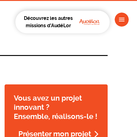
Découvrez les autres
missions d'AudéLor
Vous avez un projet
innovant ?
Ensemble, réalisons-le !
Présenter mon projet