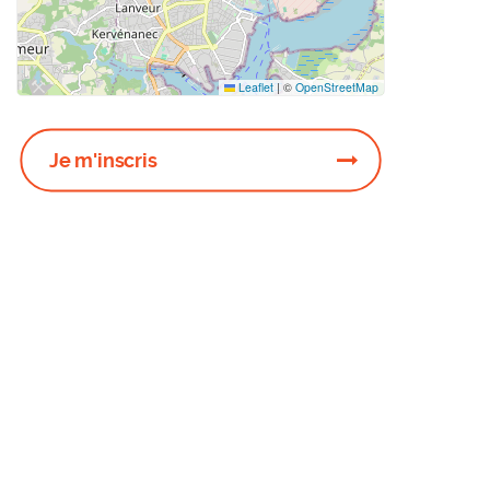
Leaflet
|
©
OpenStreetMap
Je m'inscris