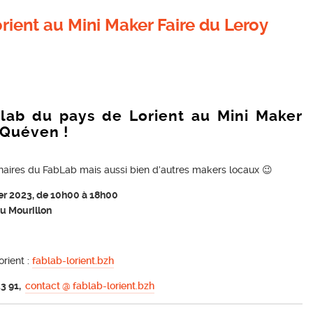
rient au Mini Maker Faire du Leroy
blab du pays de Lorient au Mini Maker
 Quéven !
enaires du FabLab mais aussi bien d’autres makers locaux 😉
ier 2023, de 10h00 à 18h00
du Mourillon
orient :
fablab-lorient.bzh
23 91,
contact @ fablab-lorient.bzh