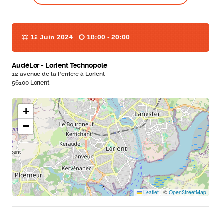
12 Juin 2024
18:00 - 20:00
AudéLor - Lorient Technopole
12 avenue de la Perrière à Lorient
56100 Lorient
+
−
Leaflet
|
©
OpenStreetMap