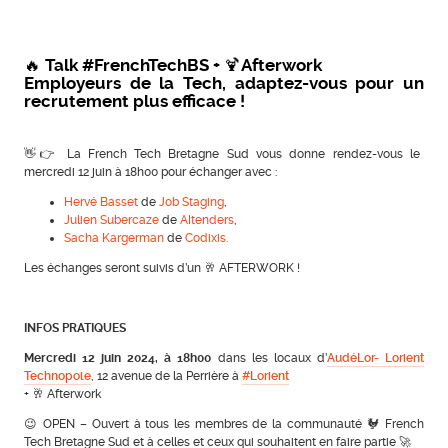
🔥 Talk
#FrenchTechBS
+ 🍹Afterwork
Employeurs de la Tech, adaptez-vous pour un
recrutement plus efficace !
👋👉 La French Tech Bretagne Sud vous donne rendez-vous le
mercredi 12 juin à 18h00 pour échanger avec :
Hervé Basset
de
Job Staging
,
Julien Subercaze
de
AItenders
,
Sacha Kargerman
de
Codixis.
Les échanges seront suivis d’un
🥂
AFTERWORK !
INFOS PRATIQUES
Mercredi 12 juin 2024,
à 18h00
dans les locaux d’
AudéLor- Lorient
Technopole
, 12 avenue de la Perrière à
#Lorient
+ 🥂 Afterwork
😉 OPEN – Ouvert à tous les membres de la communauté 🐓 French
Tech Bretagne Sud et à celles et ceux qui souhaitent en faire partie 🚀