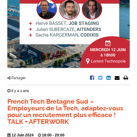
Partager
Il y a 2 ans
French Tech Bretagne Sud –
Employeurs de la Tech, adaptez-vous
pour un recrutement plus efficace !
TALK + AFTERWORK
12 Juin 2024
18:00 - 20:00