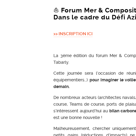
⛵ Forum Mer & Composit
Dans le cadre du
Défi Az
>> INSCRIPTION ICI
La 3ème édition du forum Mer & Composi
Tabarly.
Cette journée sera l’occasion de réuni
équipementiers…)
pour imaginer le voili
demain.
De nombreux acteurs (architectes navals,
course, Teams de course, ports de plaisa
s’intéressent aujourd’hui au
bilan carbone
est une bonne nouvelle !
Malheureusement, chercher uniquement
petits gains (réductions d’impacts) 