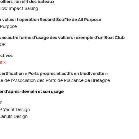
liers : le refit des bateaux
llow Impact Sailing
voiles : l’opération Second Souffle de All Purpose
l Purpose
une autre forme d’usage des voiliers : exemple d’un Boat Club
LOR
ectives
tix
rtification « Ports propres et actifs en biodiversité »
 de l’Association des Ports de Plaisance de Bretagne
ier d’après-demain et son usage
LP
GP Yacht Design
 Bañuls Design