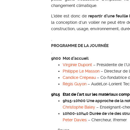
changement climatique.
L’idée est donc de
repartir d’une feuille
la conception d’un voilier ne peut êtr
construction, usage, environnement, durée
.
PROGRAMME DE LA JOURNÉE
.
9h00 Mot d’accueil
Virginie Dupont
– Présidente de l’U
Philippe Le Masson
– Directeur de 
Candice Crépeau
– Co-fondatrice d
Régis Guyon
– AudéLor-Lorient Te
9h15 Etat de l’art sur les matériaux com
9h15-10h00 Une approche de la notio
Christophe Baley
– Enseignant-cher
10h00-10h40 Durée de vie des stru
Peter Davies
– Chercheur, Ifremer