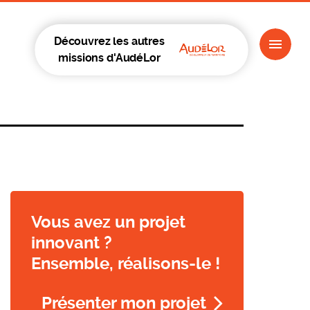
Découvrez les autres
missions d'AudéLor
Vous avez un projet
innovant ?
Ensemble, réalisons-le !
Présenter mon projet