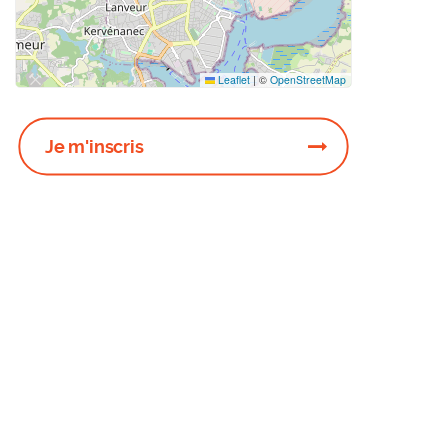
Leaflet
|
©
OpenStreetMap
Je m'inscris