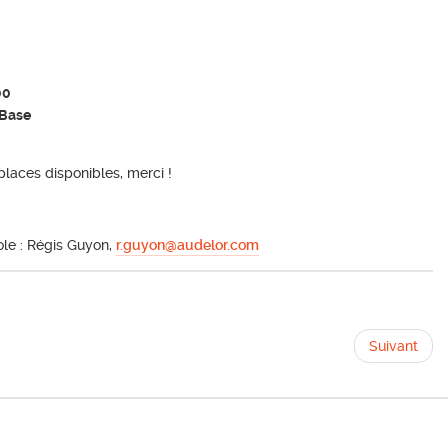
00
a Base
 places disponibles, merci !
ole : Régis Guyon,
r.guyon@audelor.com
Suivant