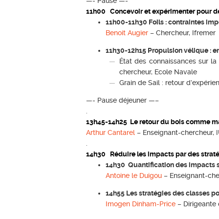
—- Pause —-
11h00 Concevoir et expérimenter pour 
11h00-11h30 Foils : contraintes im
Benoit Augier
– Chercheur, Ifremer
11h30-12h15 Propulsion vélique : e
État des connaissances sur la
chercheur, Ecole Navale
Grain de Sail : retour d’expérie
—- Pause déjeuner —–
.
13h45-14h25 Le retour du bois comme ma
Arthur Cantarel
– Enseignant-chercheur, 
.
14h30 Réduire les impacts par des strat
14h30 Quantification des impacts s
Antoine le Duigou
– Enseignant-che
14h55 Les stratégies des classes po
Imogen Dinham-Price
– Dirigeante