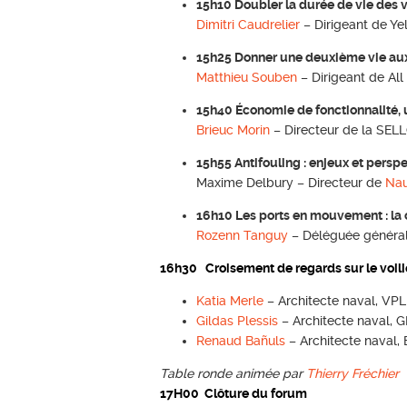
15h10 Doubler la durée de vie des voi
Dimitri Caudrelier
– Dirigeant de Ye
15h25 Donner une deuxième vie aux 
Matthieu Souben
– Dirigeant de Al
15h40 Économie de fonctionnalité, 
Brieuc Morin
– Directeur de la SEL
15h55 Antifouling : enjeux et persp
Maxime Delbury – Directeur de
Nau
16h10 Les ports en mouvement : la ce
Rozenn Tanguy
– Déléguée générale
16h30 Croisement de regards sur le voil
Katia Merle
– Architecte naval, VP
Gildas Plessis
– Architecte naval, 
Renaud Bañuls
– Architecte naval,
Table ronde animée par
Thierry Fréchier
17H00 Clôture du forum