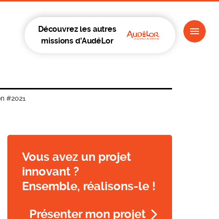
Découvrez les autres
missions d'AudéLor
on #2021
Vous avez un projet
innovant ?
Ensemble, réalisons-le !
Présenter mon projet