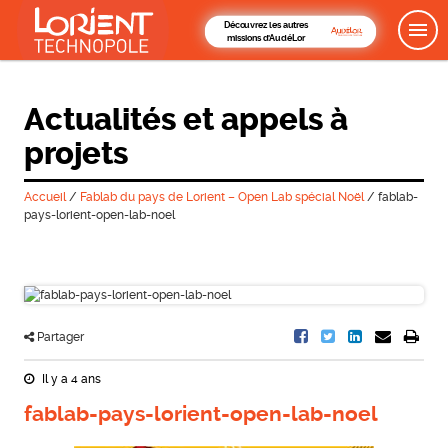
Découvrez les autres
missions d'AudéLor
Actualités et appels à
projets
Accueil
/
Fablab du pays de Lorient – Open Lab spécial Noël
/
fablab-
pays-lorient-open-lab-noel
Partager
Il y a 4 ans
fablab-pays-lorient-open-lab-noel