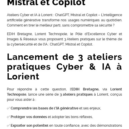
Mistral et Copilot
Ateliers Cyber et IA à Lorient : ChatGPT, Mistral et Copilot – L’intelligence
artificielle générative transforme nos usages numériques au quotidien.
Comment en tirer le meilleur parti, sans compromettre sa sécurité ?
EDIH Bretagne, Lorient Technopole, le Pôle d’Excellence Cyber et
Images & Réseaux vous proposent 3 Ateliers pratiques sur le thème de
la cybersécurité et de l’IA : ChatGPT, Mistral et Copilot.
Lancement de 3 ateliers
pratiques Cyber & IA à
Lorient
Pour répondre à cette question, l’
EDIH Bretagne,
via
Lorient
Technopole
, lance une série de
3 ateliers pratiques
à Lorient, conçus
pour vous aider à :
✅
Comprendre les bases de l’IA générative
et ses enjeux,
✅
Protéger vos données
et adopter les bons réflexes,
✅
Exploiter son potentiel
en toute confiance, avec des démonstrations