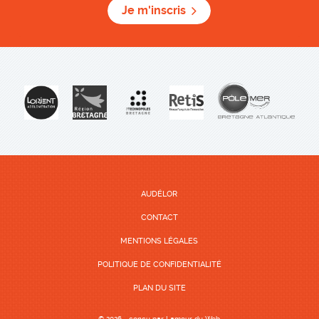
Je m'inscris
AUDÉLOR
CONTACT
MENTIONS LÉGALES
POLITIQUE DE CONFIDENTIALITÉ
PLAN DU SITE
© 2026 - conçu par
Lamour du Web