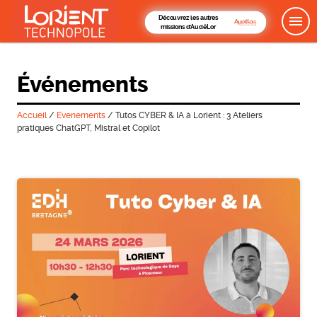
Découvrez les autres
missions d'AudéLor
Événements
Accueil
/
Evenements
/
Tutos CYBER & IA à Lorient : 3 Ateliers
pratiques ChatGPT, Mistral et Copilot