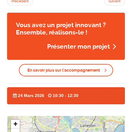
Précédent
Suivant
Vous avez un projet innovant ?
Ensemble, réalisons-le !
Présenter mon projet
En savoir plus sur l'accompagnement
24 Mars 2026
10:30 - 12:30
+