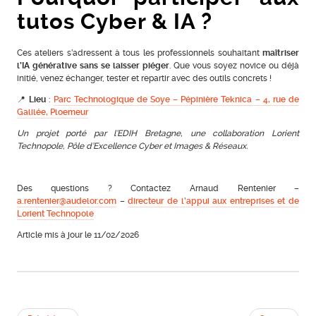
tutos Cyber & IA ?
Ces ateliers s’adressent à tous les professionnels souhaitant
maîtriser
l’IA générative sans se laisser piéger
. Que vous soyez novice ou déjà
initié, venez échanger, tester et repartir avec des outils concrets !
📍
Lieu
:
Parc Technologique de Soye – Pépinière Teknica – 4, rue de
Galilée, Ploemeur
Un projet porté par l’EDIH Bretagne, une collaboration Lorient
Technopole, Pôle d’Excellence Cyber et Images & Réseaux.
Des questions ? Contactez Arnaud Rentenier –
a.rentenier@audelor.com
–
directeur de l’appui aux entreprises et de
Lorient Technopole
Article mis à jour le 11/02/2026