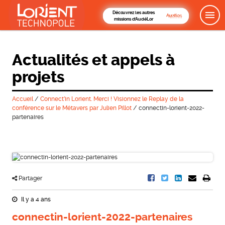
Découvrez les autres
missions d'AudéLor
Actualités et appels à
projets
Accueil
/
Connect’in Lorient. Merci ! Visionnez le Replay de la
conférence sur le Métavers par Julien Pillot
/
connectin-lorient-2022-
partenaires
Partager
Il y a 4 ans
connectin-lorient-2022-partenaires