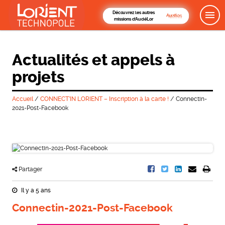
Découvrez les autres
missions d'AudéLor
Actualités et appels à
projets
Accueil
/
CONNECT’IN LORIENT – Inscription à la carte !
/
Connectin-
2021-Post-Facebook
Partager
Il y a 5 ans
Connectin-2021-Post-Facebook