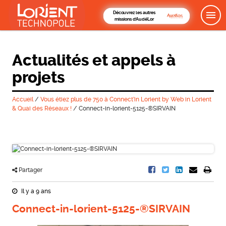
Découvrez les autres
missions d'AudéLor
Actualités et appels à
projets
Accueil
/
Vous étiez plus de 750 à Connect’in Lorient by Web in Lorient
& Quai des Réseaux !
/
Connect-in-lorient-5125-®SIRVAIN
Partager
Il y a 9 ans
Connect-in-lorient-5125-®SIRVAIN