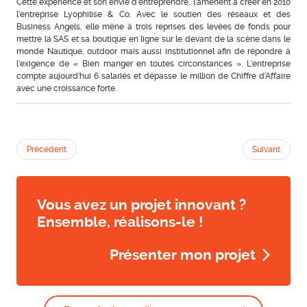
Cette expérience et son envie d’entreprendre, l’amènent à créer en 2010
l’entreprise Lyophilise & Co. Avec le soutien des réseaux et des
Business Angels, elle mène à trois reprises des levées de fonds pour
mettre la SAS et sa boutique en ligne sur le devant de la scène dans le
monde Nautique, outdoor mais aussi institutionnel afin de répondre à
l’exigence de « Bien manger en toutes circonstances ». L’entreprise
compte aujourd’hui 6 salariés et dépasse le million de Chiffre d’Affaire
avec une croissance forte.
Précédent
Suivant
Vous avez un projet innovant ?
Ensemble, réalisons-le !
Présenter mon projet