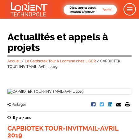
Découvrez les autres
missions d'AudéLor
Actualités et appels à
projets
Accueil
/
Le Capbiotek Tour à Locminé chez LIGER
/
CAPBIOTEK
TOUR-INVITMAIL-AVRIL 2019
Partager
Il y a 7 ans
CAPBIOTEK TOUR-INVITMAIL-AVRIL
2019