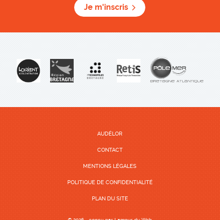
Je m'inscris
AUDÉLOR
CONTACT
MENTIONS LÉGALES
POLITIQUE DE CONFIDENTIALITÉ
PLAN DU SITE
© 2026 - conçu par
Lamour du Web