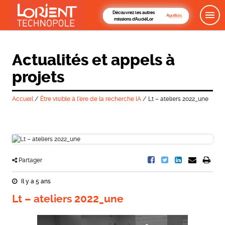
Découvrez les autres
missions d'AudéLor
Actualités et appels à
projets
Accueil
/
Être visible à l’ère de la recherche IA
/
Lt – ateliers 2022_une
Partager
Il y a 5 ans
Lt – ateliers 2022_une